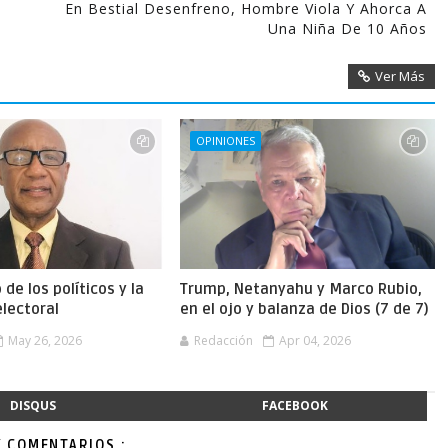
En Bestial Desenfreno, Hombre Viola Y Ahorca A
Una Niña De 10 Años
Ver Más
OPINIONES
 de los políticos y la
Trump, Netanyahu y Marco Rubio,
lectoral
en el ojo y balanza de Dios (7 de 7)
May 26, 2026
Redacción
Apr 04, 2026
DISQUS
FACEBOOK
Y COMENTARIOS.: