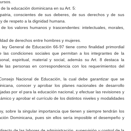
cursos.
 de la educación dominicana en su Art. 5:
patria, conscientes de sus deberes, de sus derechos y de sus
 y de respeto a la dignidad humana.
 de los valores humanos y trascendentes: intelectuales, morales,
ualdad de derechos entre hombres y mujeres.
la ley General de Educación 66-97 tiene como finalidad primordial
e las condiciones sociales que permitan a los integrantes de la
nal, espiritual, material y social, además su Art. 8 destaca la
de las personas en correspondencia con los requerimientos del
 Consejo Nacional de Educación, la cual debe garantizar que se
inicana, conocer y aprobar los planes nacionales de desarrollo
jadas por el para la educación nacional, y efectuar las revisiones y
ámico y aprobar el currículo de los distintos niveles y modalidades
oy, sobre la singular importancia que tienen y siempre tendrán los
ación Dominicana, pues sin ellos sería imposible el desempeño y
irecto de las labores de administración, supervisión y control de la