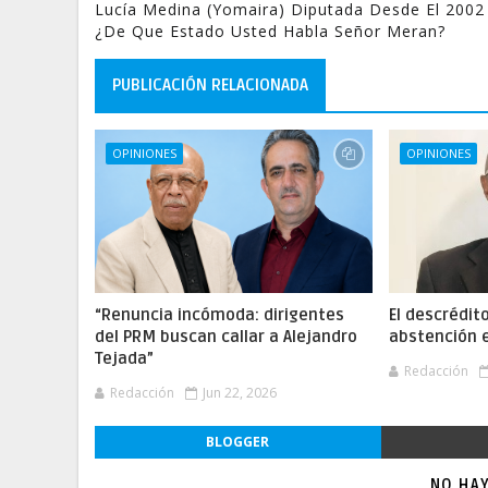
Lucía Medina (Yomaira) Diputada Desde El 2002
¿de Que Estado Usted Habla Señor Meran?
PUBLICACIÓN RELACIONADA
OPINIONES
OPINIONES
“Renuncia incómoda: dirigentes
El descrédito
del PRM buscan callar a Alejandro
abstención e
Tejada”
Redacción
Redacción
Jun 22, 2026
BLOGGER
NO HA