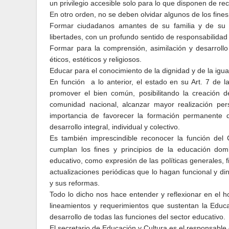
un privilegio accesible solo para lo que disponen de re
En otro orden, no se deben olvidar algunos de los fines
Formar ciudadanos amantes de su familia y de su 
libertades, con un profundo sentido de responsabilidad
Formar para la comprensión, asimilación y desarrollo
éticos, estéticos y religiosos.
Educar para el conocimiento de la dignidad y de la ig
En función
a lo anterior, el estado en su Art. 7 de 
promover el bien común, posibilitando la creación d
comunidad nacional, alcanzar mayor realización perso
importancia de favorecer la formación permanente 
desarrollo integral, individual y colectivo.
Es también imprescindible reconocer la función del
cumplan los fines y principios de la educación dom
educativo, como expresión de las políticas generales, fi
actualizaciones periódicas que lo hagan funcional y din
y sus reformas.
Todo lo dicho nos hace entender y reflexionar en el h
lineamientos y requerimientos que sustentan la Educ
desarrollo de todas las funciones del sector educativo.
El secretario de Educación y Cultura es el responsable d