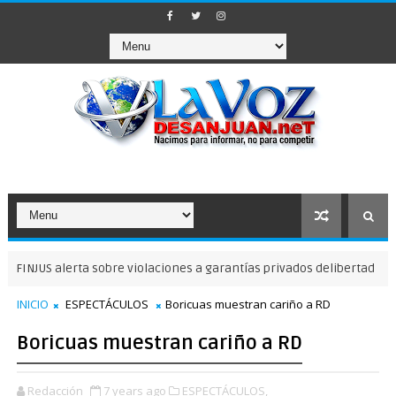
US alerta sobre violaciones a garantías privados delibertad
NOTICI
INICIO
ESPECTÁCULOS
Boricuas muestran cariño a RD
Boricuas muestran cariño a RD
Redacción
7 years ago
ESPECTÁCULOS,