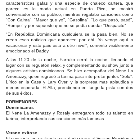
características gafas y una especie de chaleco cartera, que
parece es la moda actual en Puerto Rico, se mostró
conversador con su público, mientras regalaba canciones como
“Con Calma”, “Mayor que yo”, “Gasolina”, “Lo que pasó, pasó”,
“Rompe” y por supuesto que no se podía quedar “Despacito”.
“En República Dominicana cualquiera se la pasa bien. No se
crean esas noticias que aparecen por ahí. Yo vengo aquí a
vacacionar y este país está a otro nivel”, comentó visiblemente
emocionado el Daddy.
A las 11:20 de la noche, Farruko cerró la noche, llenando el
lugar con su reguetón relax, y complementando su show junto a
algunos artistas dominicanos. Se hizo acompañar del Nene La
Amenazzy, quien regresó a tarima para interpretar juntos “Solo”.
Lírico en la Casa y Lary Over, y la sorpresa mas aplaudida y
menos esperada, El Alfa, prendiendo en fuego la pista con dos
de sus éxitos.
PORMENORES
Dominicanos
El Nene La Amenazzy y Rosaly entregaron todo su talento en
tarima, interpretando sus canciones más famosas.
Verano exitoso
El concierto fue realizado para darle cierre al Verano Presidente