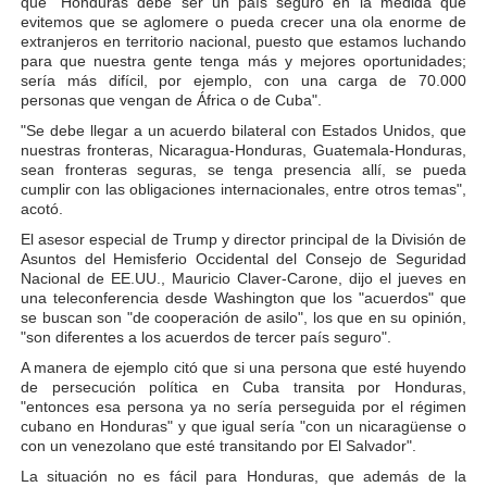
que "Honduras debe ser un país seguro en la medida que
evitemos que se aglomere o pueda crecer una ola enorme de
extranjeros en territorio nacional, puesto que estamos luchando
para que nuestra gente tenga más y mejores oportunidades;
sería más difícil, por ejemplo, con una carga de 70.000
personas que vengan de África o de Cuba".
"Se debe llegar a un acuerdo bilateral con Estados Unidos, que
nuestras fronteras, Nicaragua-Honduras, Guatemala-Honduras,
sean fronteras seguras, se tenga presencia allí, se pueda
cumplir con las obligaciones internacionales, entre otros temas",
acotó.
El asesor especial de Trump y director principal de la División de
Asuntos del Hemisferio Occidental del Consejo de Seguridad
Nacional de EE.UU., Mauricio Claver-Carone, dijo el jueves en
una teleconferencia desde Washington que los "acuerdos" que
se buscan son "de cooperación de asilo", los que en su opinión,
"son diferentes a los acuerdos de tercer país seguro".
A manera de ejemplo citó que si una persona que esté huyendo
de persecución política en Cuba transita por Honduras,
"entonces esa persona ya no sería perseguida por el régimen
cubano en Honduras" y que igual sería "con un nicaragüense o
con un venezolano que esté transitando por El Salvador".
La situación no es fácil para Honduras, que además de la