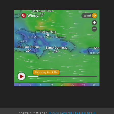
COPYRIGHT ©
2026
|| WWW.LAVOZDESANJUAN.NET ||