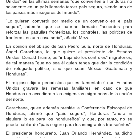
Unidos" en las últimas semanas "que convierten a Honduras no
solamente en un país llamado tercer país seguro, siendo uno de
los países más inseguros del mundo".
"Lo quieren convertir por medio de un convenio en el país
seguro", además que se habrían firmado "acuerdos para
reforzar las patrullas fronterizas, los controles, las políticas de
fronteras, es una cosa seria", añadió Meza.
En opinión del obispo de San Pedro Sula, norte de Honduras,
Ángel Garachana, lo que quiere el presidente de Estados
Unidos, Donald Trump, es "ir bajando los controles" migratorios,
de tal manera "que no sea él quien tenga que dar la condición
de refugiado político, sino que sean México, Guatemala y
Honduras".
El religioso dijo a periodistas que es "lamentable" que Estados
Unidos gravara las remesas familiares en caso de que
Honduras no accediera a las exigencias migratorias de la nación
del norte.
Garachana, quien además preside la Conferencia Episcopal de
Honduras, afirmó que "país seguro", Honduras "ahora ni
siquiera lo es para los hondureños" y que, por tanto, no se
puede hablar de "país seguro para los inmigrantes transeúntes".
El presidente hondureño, Juan Orlando Hernández, ha dicho