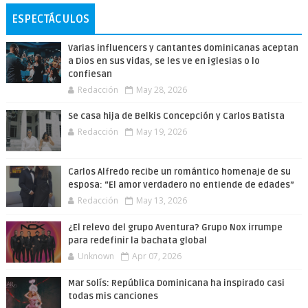
ESPECTÁCULOS
Varias influencers y cantantes dominicanas aceptan
a Dios en sus vidas, se les ve en iglesias o lo
confiesan
Redacción
May 28, 2026
Se casa hija de Belkis Concepción y Carlos Batista
Redacción
May 19, 2026
Carlos Alfredo recibe un romántico homenaje de su
esposa: “El amor verdadero no entiende de edades”
Redacción
May 13, 2026
¿El relevo del grupo Aventura? Grupo Nox irrumpe
para redefinir la bachata global
Unknown
Apr 07, 2026
Mar Solís: República Dominicana ha inspirado casi
todas mis canciones