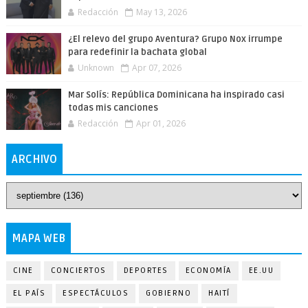
Redacción
May 13, 2026
¿El relevo del grupo Aventura? Grupo Nox irrumpe
para redefinir la bachata global
Unknown
Apr 07, 2026
Mar Solís: República Dominicana ha inspirado casi
todas mis canciones
Redacción
Apr 01, 2026
ARCHIVO
MAPA WEB
CINE
CONCIERTOS
DEPORTES
ECONOMÍA
EE.UU
EL PAÍS
ESPECTÁCULOS
GOBIERNO
HAITÍ