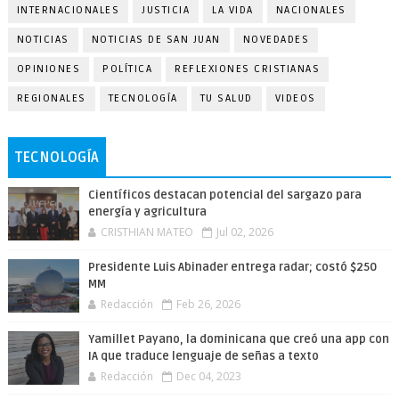
INTERNACIONALES
JUSTICIA
LA VIDA
NACIONALES
NOTICIAS
NOTICIAS DE SAN JUAN
NOVEDADES
OPINIONES
POLÍTICA
REFLEXIONES CRISTIANAS
REGIONALES
TECNOLOGÍA
TU SALUD
VIDEOS
TECNOLOGÍA
Científicos destacan potencial del sargazo para
energía y agricultura
CRISTHIAN MATEO
Jul 02, 2026
Presidente Luis Abinader entrega radar; costó $250
MM
Redacción
Feb 26, 2026
Yamillet Payano, la dominicana que creó una app con
IA que traduce lenguaje de señas a texto
Redacción
Dec 04, 2023