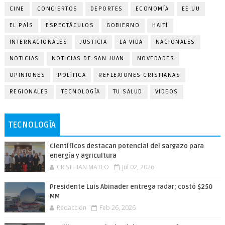
CINE
CONCIERTOS
DEPORTES
ECONOMÍA
EE.UU
EL PAÍS
ESPECTÁCULOS
GOBIERNO
HAITÍ
INTERNACIONALES
JUSTICIA
LA VIDA
NACIONALES
NOTICIAS
NOTICIAS DE SAN JUAN
NOVEDADES
OPINIONES
POLÍTICA
REFLEXIONES CRISTIANAS
REGIONALES
TECNOLOGÍA
TU SALUD
VIDEOS
TECNOLOGÍA
Científicos destacan potencial del sargazo para
energía y agricultura
CRISTHIAN MATEO
Jul 02, 2026
Presidente Luis Abinader entrega radar; costó $250
MM
Redacción
Feb 26, 2026