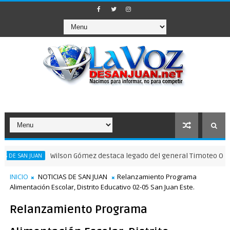
Wilson Gómez destaca legado del general Timoteo Ogando en su 2
N
INICIO
NOTICIAS DE SAN JUAN
Relanzamiento Programa
Alimentación Escolar, Distrito Educativo 02-05 San Juan Este.
Relanzamiento Programa