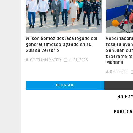
Wilson Gómez destaca legado del
Gobernadora 
general Timoteo Ogando en su
resalta ava
208 aniversario
San Juan dur
programa ra
CRISTHIAN MATEO
Jul 31, 2026
Mañana
Redacción
BLOGGER
NO HA
PUBLIC