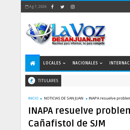
Ag 7, 2026
LOCALES
NACIONALES
INTERNAC
TITULARES
INICIO
NOTICIAS DE SAN JUAN
INAPA resuelve problem
INAPA resuelve proble
Cañafistol de SJM