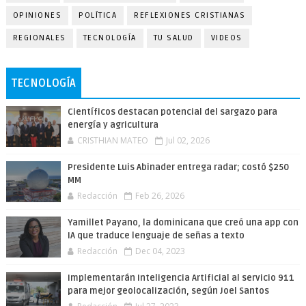
OPINIONES
POLÍTICA
REFLEXIONES CRISTIANAS
REGIONALES
TECNOLOGÍA
TU SALUD
VIDEOS
TECNOLOGÍA
Científicos destacan potencial del sargazo para
energía y agricultura
CRISTHIAN MATEO
Jul 02, 2026
Presidente Luis Abinader entrega radar; costó $250
MM
Redacción
Feb 26, 2026
Yamillet Payano, la dominicana que creó una app con
IA que traduce lenguaje de señas a texto
Redacción
Dec 04, 2023
Implementarán Inteligencia Artificial al servicio 911
para mejor geolocalización, según Joel Santos