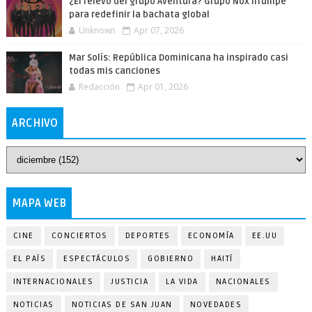
¿El relevo del grupo Aventura? Grupo Nox irrumpe
para redefinir la bachata global
Unknown
Apr 07, 2026
Mar Solís: República Dominicana ha inspirado casi
todas mis canciones
Redacción
Apr 01, 2026
ARCHIVO
MAPA WEB
CINE
CONCIERTOS
DEPORTES
ECONOMÍA
EE.UU
EL PAÍS
ESPECTÁCULOS
GOBIERNO
HAITÍ
INTERNACIONALES
JUSTICIA
LA VIDA
NACIONALES
NOTICIAS
NOTICIAS DE SAN JUAN
NOVEDADES