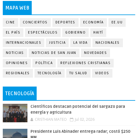
MAPA WEB
CINE
CONCIERTOS
DEPORTES
ECONOMÍA
EE.UU
EL PAÍS
ESPECTÁCULOS
GOBIERNO
HAITÍ
INTERNACIONALES
JUSTICIA
LA VIDA
NACIONALES
NOTICIAS
NOTICIAS DE SAN JUAN
NOVEDADES
OPINIONES
POLÍTICA
REFLEXIONES CRISTIANAS
REGIONALES
TECNOLOGÍA
TU SALUD
VIDEOS
TECNOLOGÍA
Científicos destacan potencial del sargazo para
energía y agricultura
CRISTHIAN MATEO
Jul 02, 2026
Presidente Luis Abinader entrega radar; costó $250
MM