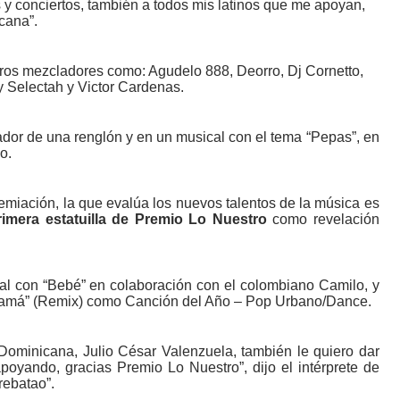
s y conciertos, también a todos mis latinos que me apoyan,
cana”.
tros mezcladores como: Agudelo 888, Deorro, Dj Cornetto,
y Selectah y Victor Cardenas.
dor de una renglón y en un musical con el tema “Pepas”, en
o.
remiación, la que evalúa los nuevos talentos de la música es
rimera estatuilla de Premio Lo Nuestro
como revelación
al con “Bebé” en colaboración con el colombiano Camilo, y
amá” (Remix) como Canción del Año – Pop Urbano/Dance.
 Dominicana, Julio César Valenzuela, también le quiero dar
poyando, gracias Premio Lo Nuestro”, dijo el intérprete de
rebatao”.