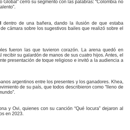
lo Global” cerró su segmento con las palabras: “Colombia no
alento”.
l
dentro de una bañera, dando la ilusión de que estaba
ro de cámara sobre los sugestivos bailes que realizó sobre el
bles fueron las que tuvieron corazón. La arena quedó en
 recibir su galardón de manos de sus cuatro hijos. Antes, el
te presentación de toque religioso e invitó a la audiencia a
rbanos argentinos entre los presentes y los ganadores. Khea,
ovimiento de su país, que todos describieron como “lleno de
 mundo”.
na y Ovi, quienes con su canción “Qué locura” dejaron al
mios en 2023.