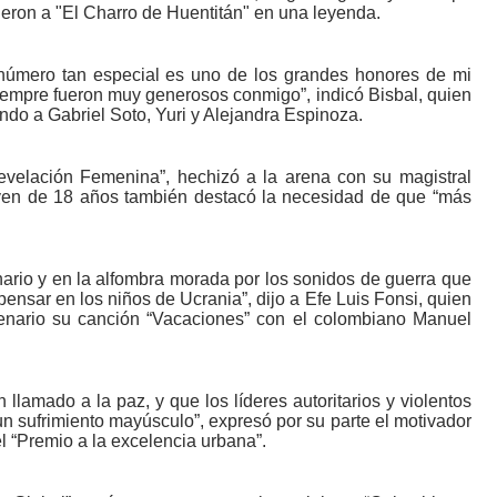
ieron a "El Charro de Huentitán" en una leyenda.
 número tan especial es uno de los grandes honores de mi
a siempre fueron muy generosos conmigo”, indicó Bisbal, quien
do a Gabriel Soto, Yuri y Alejandra Espinoza.
Revelación Femenina”, hechizó a la arena con su magistral
joven de 18 años también destacó la necesidad de que “más
nario y en la alfombra morada por los sonidos de guerra que
ensar en los niños de Ucrania”, dijo a Efe Luis Fonsi, quien
enario su canción “Vacaciones” con el colombiano Manuel
amado a la paz, y que los líderes autoritarios y violentos
 sufrimiento mayúsculo”, expresó por su parte el motivador
l “Premio a la excelencia urbana”.