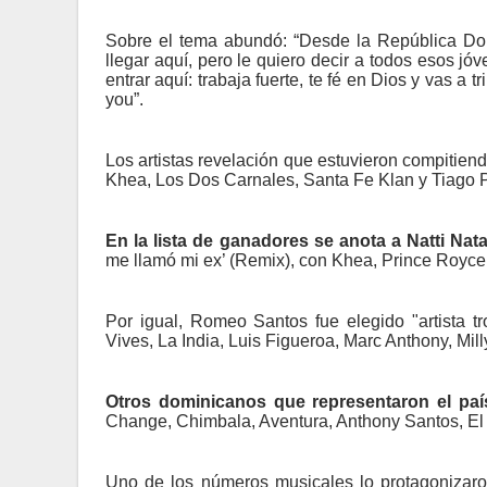
Sobre el tema abundó: “Desde la República Do
llegar aquí, pero le quiero decir a todos esos jó
entrar aquí: trabaja fuerte, te fé en Dios y vas a
you”.
Los artistas revelación que estuvieron compitiend
Khea, Los Dos Carnales, Santa Fe Klan y Tiago 
En la lista de ganadores se anota a Natti Nat
me llamó mi ex’ (Remix), con Khea, Prince Royce
Por igual, Romeo Santos fue elegido "artista t
Vives, La India, Luis Figueroa, Marc Anthony, Mi
Otros dominicanos que representaron el pa
Change, Chimbala, Aventura, Anthony Santos, El
Uno de los números musicales lo protagonizar