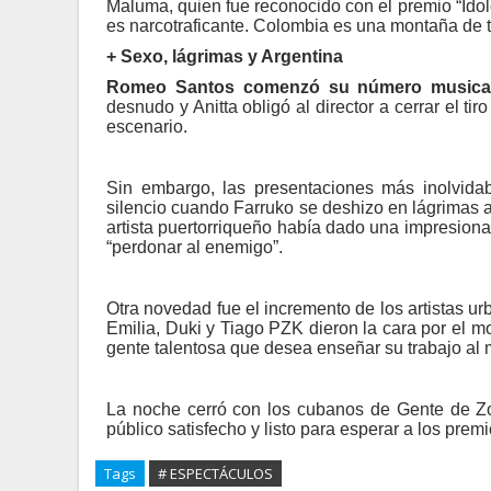
Maluma, quien fue reconocido con el premio “Ído
es narcotraficante. Colombia es una montaña de t
+ Sexo, lágrimas y Argentina
Romeo Santos comenzó su número musica
desnudo y Anitta obligó al director a cerrar el ti
escenario.
Sin embargo, las presentaciones más inolvida
silencio cuando Farruko se deshizo en lágrimas al
artista puertorriqueño había dado una impresionan
“perdonar al enemigo”.
Otra novedad fue el incremento de los artistas u
Emilia, Duki y Tiago PZK dieron la cara por el m
gente talentosa que desea enseñar su trabajo al
La noche cerró con los cubanos de Gente de Zo
público satisfecho y listo para esperar a los pre
Tags
# ESPECTÁCULOS