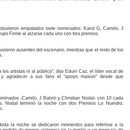
tuvieron empatados siete nominados: Karol G, Camilo, J
rupo Firme al alzarse cada uno con tres premios.
uvieron ausentes del escenario, mientras que el resto de los
s.
os artistas ni al público”, dijo Eduin Caz, el líder vocal de
s y agradecer a sus fans el “apoyo masivo” desde que
ominados -Camilo, J Balvin y Christian Nodal- con 10 cada
es. Nodal terminó la noche con dos Premios Lo Nuestro,
o.
toda la noche se dedicaron momentos para referirse a la
n pedido de menos violencia en la región y un mensaje de