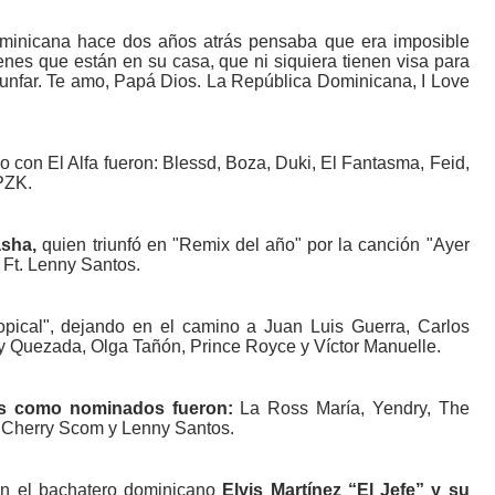
minicana hace dos años atrás pensaba que era imposible
venes que están en su casa, que ni siquiera tienen visa para
 triunfar. Te amo, Papá Dios. La República Dominicana, I Love
o con El Alfa fueron: Blessd, Boza, Duki, El Fantasma, Feid,
PZK.
asha,
quien triunfó en "Remix del año" por la canción "Ayer
 Ft. Lenny Santos.
ropical", dejando en el camino a Juan Luis Guerra, Carlos
lly Quezada, Olga Tañón, Prince Royce y Víctor Manuelle.
ís como nominados fueron:
La Ross María, Yendry, The
 Cherry Scom y Lenny Santos.
on el bachatero dominicano
Elvis Martínez “El Jefe” y su