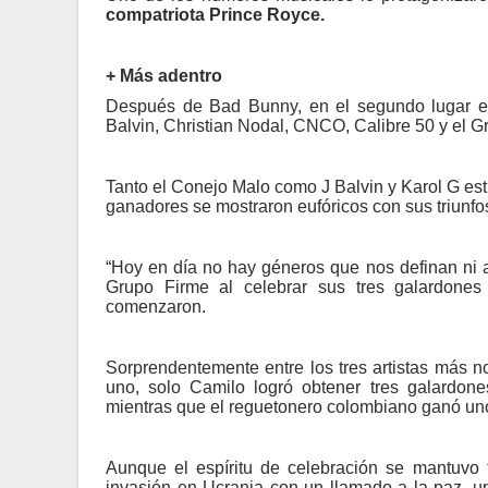
compatriota Prince Royce.
+ Más adentro
Después de Bad Bunny, en el segundo lugar es
Balvin, Christian Nodal, CNCO, Calibre 50 y el G
Tanto el Conejo Malo como J Balvin y Karol G est
ganadores se mostraron eufóricos con sus triunfo
“Hoy en día no hay géneros que nos definan ni a l
Grupo Firme al celebrar sus tres galardone
comenzaron.
Sorprendentemente entre los tres artistas más n
uno, solo Camilo logró obtener tres galardon
mientras que el reguetonero colombiano ganó un
Aunque el espíritu de celebración se mantuvo 
invasión en Ucrania con un llamado a la paz, u