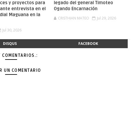
nces y proyectos para
legado del general Timoteo
ante entrevista en el
Ogando Encarnación
dial Maguana en la
CRISTHIAN MATEO
Jul 29, 2026
Jul 30, 2026
DISQUS
FACEBOOK
Y COMENTARIOS.:
AR UN COMENTARIO