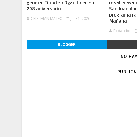
general Timoteo Ogando en su
resalta ava
208 aniversario
San Juan dur
programa ra
CRISTHIAN MATEO
Jul 31, 2026
Mañana
Redacción
BLOGGER
NO HA
PUBLIC