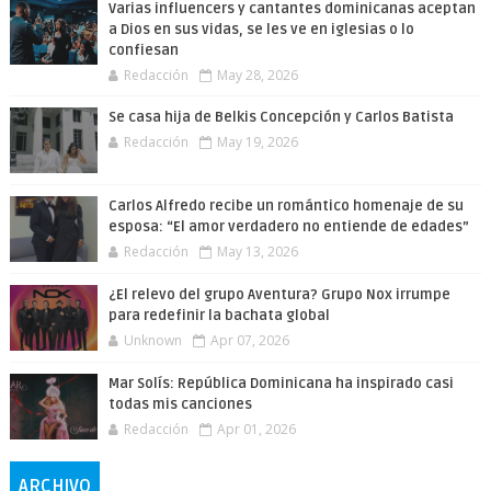
Varias influencers y cantantes dominicanas aceptan
a Dios en sus vidas, se les ve en iglesias o lo
confiesan
Redacción
May 28, 2026
Se casa hija de Belkis Concepción y Carlos Batista
Redacción
May 19, 2026
Carlos Alfredo recibe un romántico homenaje de su
esposa: “El amor verdadero no entiende de edades”
Redacción
May 13, 2026
¿El relevo del grupo Aventura? Grupo Nox irrumpe
para redefinir la bachata global
Unknown
Apr 07, 2026
Mar Solís: República Dominicana ha inspirado casi
todas mis canciones
Redacción
Apr 01, 2026
ARCHIVO