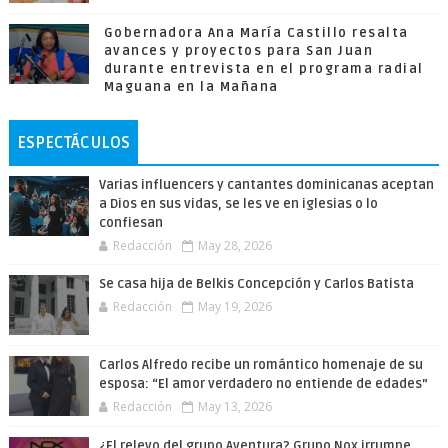
Gobernadora Ana María Castillo resalta
avances y proyectos para San Juan
durante entrevista en el programa radial
Maguana en la Mañana
ESPECTÁCULOS
Varias influencers y cantantes dominicanas aceptan
a Dios en sus vidas, se les ve en iglesias o lo
confiesan
Redacción
May 28, 2026
Se casa hija de Belkis Concepción y Carlos Batista
Redacción
May 19, 2026
Carlos Alfredo recibe un romántico homenaje de su
esposa: “El amor verdadero no entiende de edades”
Redacción
May 13, 2026
¿El relevo del grupo Aventura? Grupo Nox irrumpe