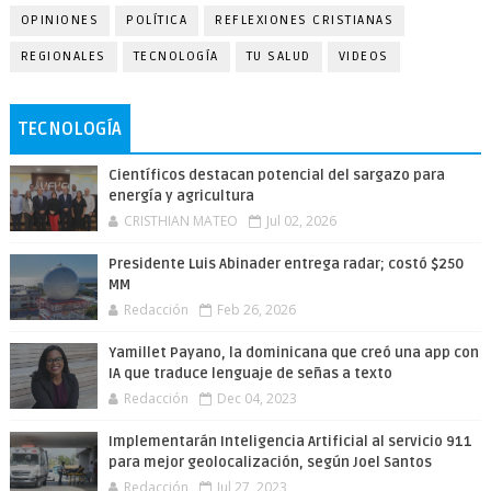
OPINIONES
POLÍTICA
REFLEXIONES CRISTIANAS
REGIONALES
TECNOLOGÍA
TU SALUD
VIDEOS
TECNOLOGÍA
Científicos destacan potencial del sargazo para
energía y agricultura
CRISTHIAN MATEO
Jul 02, 2026
Presidente Luis Abinader entrega radar; costó $250
MM
Redacción
Feb 26, 2026
Yamillet Payano, la dominicana que creó una app con
IA que traduce lenguaje de señas a texto
Redacción
Dec 04, 2023
Implementarán Inteligencia Artificial al servicio 911
para mejor geolocalización, según Joel Santos
Redacción
Jul 27, 2023