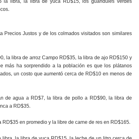
la libra, la libra de yuca RD$15, los guandules verdes
ecos.
ta Precios Justos y de los colmados visitados son similares
0, la libra de arroz Campo RD$35, la libra de ajo RD$150 y
ue más ha sorprendido a la población es que los plátanos
mados, un costo que aumentó cerca de RD$10 en menos de
 de agua a RD$7, la libra de pollo a RD$90, la libra de
anca a RD$35.
á a RD$35 en promedio y la libre de carne de res en RD$165.
ibra, la libra de yuca RD$15, la leche de un litro cerca de