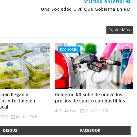
Artículo anterior
Una Sociedad Civil Que Gobierna En RD
Ver Más
ECONOMÍA
Juan llegan a
Gobierno RD sube de nuevo los
os y fortalecen
precios de cuatro combustibles
ocal
Redacción
May 29, 2026
ATEO
Jun 14, 2026
DISQUS
FACEBOOK