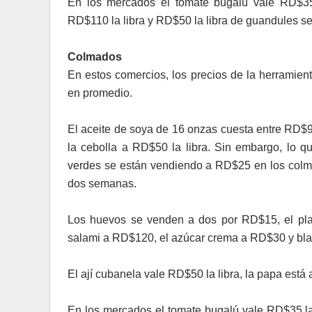
En los mercados el tomate bugalú vale RD$35 
RD$110 la libra y RD$50 la libra de guandules s
Colmados
En estos comercios, los precios de la herramien
en promedio.
El aceite de soya de 16 onzas cuesta entre RD$9
la cebolla a RD$50 la libra. Sin embargo, lo q
verdes se están vendiendo a RD$25 en los col
dos semanas.
Los huevos se venden a dos por RD$15, el plan
salami a RD$120, el azúcar crema a RD$30 y bl
El ají cubanela vale RD$50 la libra, la papa est
En los mercados el tomate bugalú vale RD$35 la l