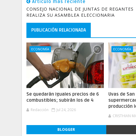
Artículo más reciente
CONSEJO NACIONAL DE JUNTAS DE REGANTES
REALIZA SU ASAMBLEA ELECCIONARIA
PUBLICACIÓN RELACIONADA
ECONOMÍA
ECONOMÍA
Se quedarán iguales precios de 6
Uvas de San 
combustibles; subirán los de 4
supermercad
producción l
Redacción
Jul 24, 2026
CRISTHIAN M
BLOGGER