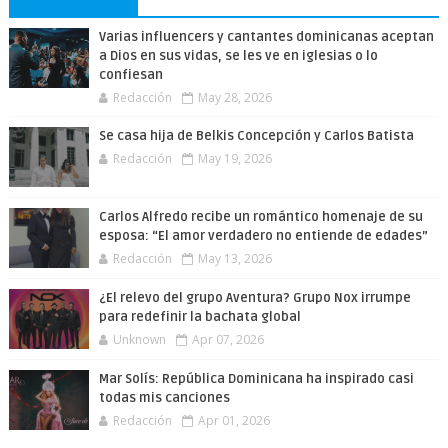
Varias influencers y cantantes dominicanas aceptan
a Dios en sus vidas, se les ve en iglesias o lo
confiesan
Redacción
May 28, 2026
Se casa hija de Belkis Concepción y Carlos Batista
Redacción
May 19, 2026
Carlos Alfredo recibe un romántico homenaje de su
esposa: “El amor verdadero no entiende de edades”
Redacción
May 13, 2026
¿El relevo del grupo Aventura? Grupo Nox irrumpe
para redefinir la bachata global
Unknown
Apr 07, 2026
Mar Solís: República Dominicana ha inspirado casi
todas mis canciones
Redacción
Apr 01, 2026