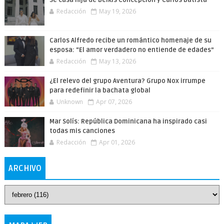
Se casa hija de Belkis Concepción y Carlos Batista
Redacción
May 19, 2026
Carlos Alfredo recibe un romántico homenaje de su
esposa: “El amor verdadero no entiende de edades”
Redacción
May 13, 2026
¿El relevo del grupo Aventura? Grupo Nox irrumpe
para redefinir la bachata global
Unknown
Apr 07, 2026
Mar Solís: República Dominicana ha inspirado casi
todas mis canciones
Redacción
Apr 01, 2026
ARCHIVO