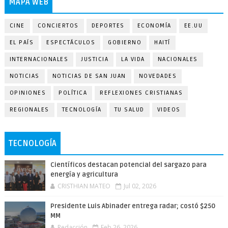
MAPA WEB
CINE
CONCIERTOS
DEPORTES
ECONOMÍA
EE.UU
EL PAÍS
ESPECTÁCULOS
GOBIERNO
HAITÍ
INTERNACIONALES
JUSTICIA
LA VIDA
NACIONALES
NOTICIAS
NOTICIAS DE SAN JUAN
NOVEDADES
OPINIONES
POLÍTICA
REFLEXIONES CRISTIANAS
REGIONALES
TECNOLOGÍA
TU SALUD
VIDEOS
TECNOLOGÍA
Científicos destacan potencial del sargazo para
energía y agricultura
CRISTHIAN MATEO
Jul 02, 2026
Presidente Luis Abinader entrega radar; costó $250
MM
Redacción
Feb 26, 2026