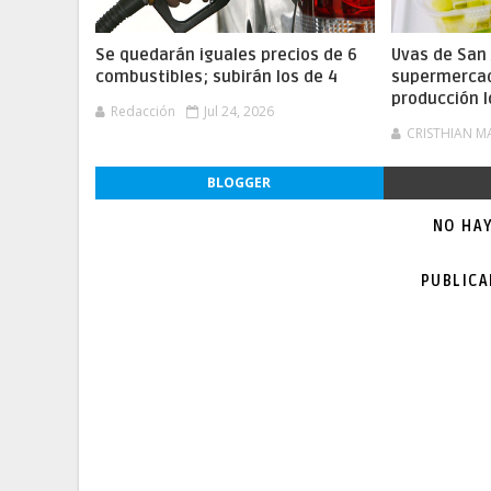
Se quedarán iguales precios de 6
Uvas de San 
combustibles; subirán los de 4
supermercad
producción l
Redacción
Jul 24, 2026
CRISTHIAN M
BLOGGER
NO HA
PUBLIC