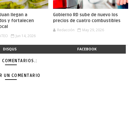
Juan llegan a
Gobierno RD sube de nuevo los
os y fortalecen
precios de cuatro combustibles
ocal
Redacción
May 29, 2026
ATEO
Jun 14, 2026
DISQUS
FACEBOOK
Y COMENTARIOS.:
AR UN COMENTARIO