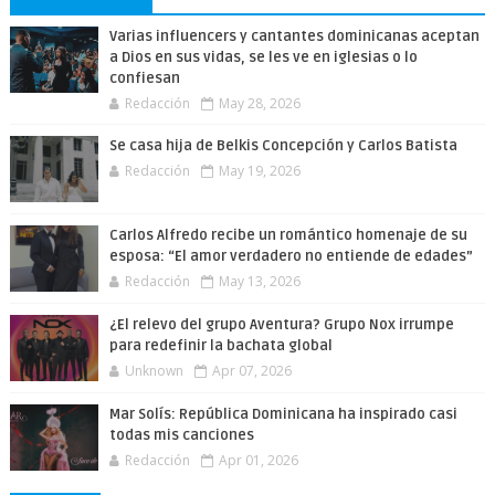
Varias influencers y cantantes dominicanas aceptan
a Dios en sus vidas, se les ve en iglesias o lo
confiesan
Redacción
May 28, 2026
Se casa hija de Belkis Concepción y Carlos Batista
Redacción
May 19, 2026
Carlos Alfredo recibe un romántico homenaje de su
esposa: “El amor verdadero no entiende de edades”
Redacción
May 13, 2026
¿El relevo del grupo Aventura? Grupo Nox irrumpe
para redefinir la bachata global
Unknown
Apr 07, 2026
Mar Solís: República Dominicana ha inspirado casi
todas mis canciones
Redacción
Apr 01, 2026