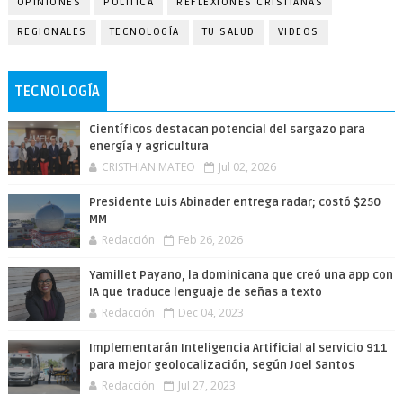
OPINIONES
POLÍTICA
REFLEXIONES CRISTIANAS
REGIONALES
TECNOLOGÍA
TU SALUD
VIDEOS
TECNOLOGÍA
Científicos destacan potencial del sargazo para
energía y agricultura
CRISTHIAN MATEO
Jul 02, 2026
Presidente Luis Abinader entrega radar; costó $250
MM
Redacción
Feb 26, 2026
Yamillet Payano, la dominicana que creó una app con
IA que traduce lenguaje de señas a texto
Redacción
Dec 04, 2023
Implementarán Inteligencia Artificial al servicio 911
para mejor geolocalización, según Joel Santos
Redacción
Jul 27, 2023