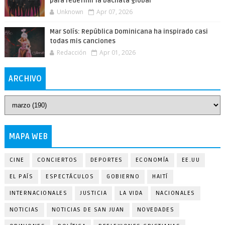
para redefinir la bachata global
Unknown
Apr 07, 2026
Mar Solís: República Dominicana ha inspirado casi
todas mis canciones
Redacción
Apr 01, 2026
ARCHIVO
MAPA WEB
CINE
CONCIERTOS
DEPORTES
ECONOMÍA
EE.UU
EL PAÍS
ESPECTÁCULOS
GOBIERNO
HAITÍ
INTERNACIONALES
JUSTICIA
LA VIDA
NACIONALES
NOTICIAS
NOTICIAS DE SAN JUAN
NOVEDADES