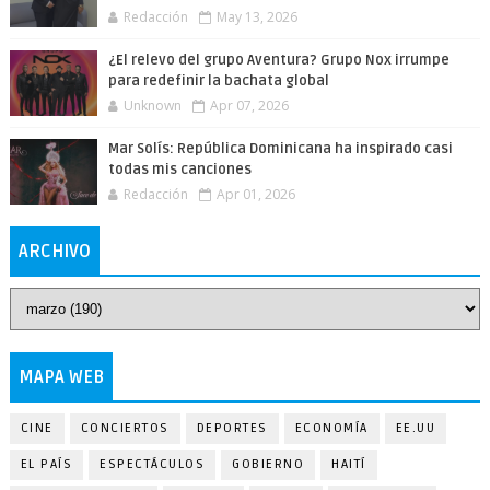
Redacción
May 13, 2026
¿El relevo del grupo Aventura? Grupo Nox irrumpe
para redefinir la bachata global
Unknown
Apr 07, 2026
Mar Solís: República Dominicana ha inspirado casi
todas mis canciones
Redacción
Apr 01, 2026
ARCHIVO
MAPA WEB
CINE
CONCIERTOS
DEPORTES
ECONOMÍA
EE.UU
EL PAÍS
ESPECTÁCULOS
GOBIERNO
HAITÍ