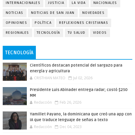
INTERNACIONALES
JUSTICIA
LA VIDA
NACIONALES
NOTICIAS
NOTICIAS DE SAN JUAN
NOVEDADES
OPINIONES
POLÍTICA
REFLEXIONES CRISTIANAS
REGIONALES
TECNOLOGÍA
TU SALUD
VIDEOS
TECNOLOGÍA
Científicos destacan potencial del sargazo para
energía y agricultura
CRISTHIAN MATEO
Jul 02, 2026
Presidente Luis Abinader entrega radar; costó $250
MM
Redacción
Feb 26, 2026
Yamillet Payano, la dominicana que creó una app con
IA que traduce lenguaje de señas a texto
Redacción
Dec 04, 2023