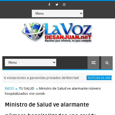
aciones a garantías privados delibertad
Wils
NOTICIAS DE SAN JUAN
INICIO
TU SALUD
Ministro de Salud ve alarmante número
hospitalizados «no covid»
Ministro de Salud ve alarmante