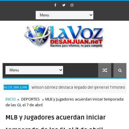
Wilson Gómez destaca legado del general Timoteo Ogando en s
 JUAN
INICIO
DEPORTES
MLB y Jugadores acuerdan iniciar temporada
de las GL el 7 de abril
MLB y Jugadores acuerdan iniciar