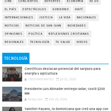
CINE
CONCIERTOS
DEPORTES
ECONOMÍA
EE.UU
EL PAÍS
ESPECTÁCULOS
GOBIERNO
HAITÍ
INTERNACIONALES
JUSTICIA
LA VIDA
NACIONALES
NOTICIAS
NOTICIAS DE SAN JUAN
NOVEDADES
OPINIONES
POLÍTICA
REFLEXIONES CRISTIANAS
REGIONALES
TECNOLOGÍA
TU SALUD
VIDEOS
TECNOLOGÍA
Científicos destacan potencial del sargazo para
energía y agricultura
CRISTHIAN MATEO
Jul 02, 2026
Presidente Luis Abinader entrega radar; costó $250
MM
Redacción
Feb 26, 2026
Yamillet Payano, la dominicana que creó una app con