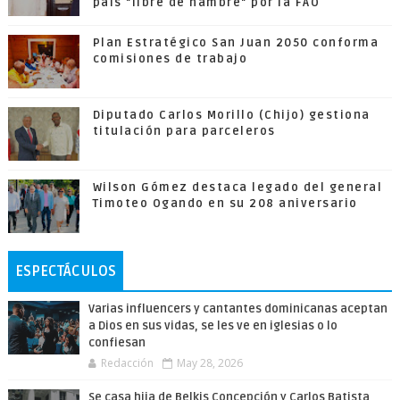
país "libre de hambre" por la FAO
Plan Estratégico San Juan 2050 conforma
comisiones de trabajo
Diputado Carlos Morillo (Chijo) gestiona
titulación para parceleros
Wilson Gómez destaca legado del general
Timoteo Ogando en su 208 aniversario
ESPECTÁCULOS
Varias influencers y cantantes dominicanas aceptan
a Dios en sus vidas, se les ve en iglesias o lo
confiesan
Redacción
May 28, 2026
Se casa hija de Belkis Concepción y Carlos Batista