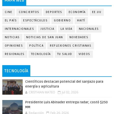
MAPA WEB
CINE
CONCIERTOS
DEPORTES
ECONOMÍA
EE.UU
EL PAÍS
ESPECTÁCULOS
GOBIERNO
HAITÍ
INTERNACIONALES
JUSTICIA
LA VIDA
NACIONALES
NOTICIAS
NOTICIAS DE SAN JUAN
NOVEDADES
OPINIONES
POLÍTICA
REFLEXIONES CRISTIANAS
REGIONALES
TECNOLOGÍA
TU SALUD
VIDEOS
TECNOLOGÍA
Científicos destacan potencial del sargazo para
energía y agricultura
CRISTHIAN MATEO
Jul 02, 2026
Presidente Luis Abinader entrega radar; costó $250
MM
Redacción
Feb 26, 2026