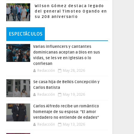
Wilson Gómez destaca legado
del general Timoteo Ogando en
su 208 aniversario
ESPECTÁCULOS
Varias influencers y cantantes
dominicanas aceptan a Dios en sus
vidas, se les ve en iglesias o lo
confiesan
Redacción
May 28, 2026
Se casa hija de Belkis Concepción y
Carlos Batista
Redacción
May 19, 2026
Carlos Alfredo recibe un romántico
homenaje de su esposa: “El amor
verdadero no entiende de edades”
Redacción
May 13, 2026