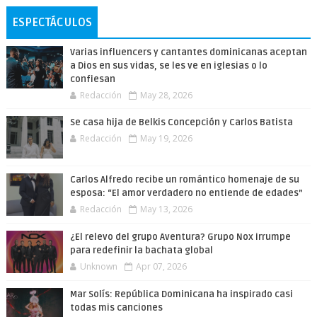
ESPECTÁCULOS
Varias influencers y cantantes dominicanas aceptan
a Dios en sus vidas, se les ve en iglesias o lo
confiesan
Redacción
May 28, 2026
Se casa hija de Belkis Concepción y Carlos Batista
Redacción
May 19, 2026
Carlos Alfredo recibe un romántico homenaje de su
esposa: “El amor verdadero no entiende de edades”
Redacción
May 13, 2026
¿El relevo del grupo Aventura? Grupo Nox irrumpe
para redefinir la bachata global
Unknown
Apr 07, 2026
Mar Solís: República Dominicana ha inspirado casi
todas mis canciones