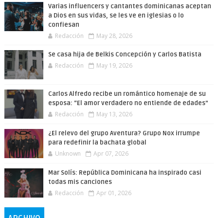
Varias influencers y cantantes dominicanas aceptan
a Dios en sus vidas, se les ve en iglesias o lo
confiesan
Redacción
May 28, 2026
Se casa hija de Belkis Concepción y Carlos Batista
Redacción
May 19, 2026
Carlos Alfredo recibe un romántico homenaje de su
esposa: “El amor verdadero no entiende de edades”
Redacción
May 13, 2026
¿El relevo del grupo Aventura? Grupo Nox irrumpe
para redefinir la bachata global
Unknown
Apr 07, 2026
Mar Solís: República Dominicana ha inspirado casi
todas mis canciones
Redacción
Apr 01, 2026