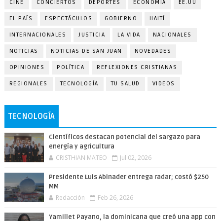
CINE
CONCIERTOS
DEPORTES
ECONOMÍA
EE.UU
EL PAÍS
ESPECTÁCULOS
GOBIERNO
HAITÍ
INTERNACIONALES
JUSTICIA
LA VIDA
NACIONALES
NOTICIAS
NOTICIAS DE SAN JUAN
NOVEDADES
OPINIONES
POLÍTICA
REFLEXIONES CRISTIANAS
REGIONALES
TECNOLOGÍA
TU SALUD
VIDEOS
TECNOLOGÍA
Científicos destacan potencial del sargazo para
energía y agricultura
CRISTHIAN MATEO
Jul 02, 2026
Presidente Luis Abinader entrega radar; costó $250
MM
Redacción
Feb 26, 2026
Yamillet Payano, la dominicana que creó una app con