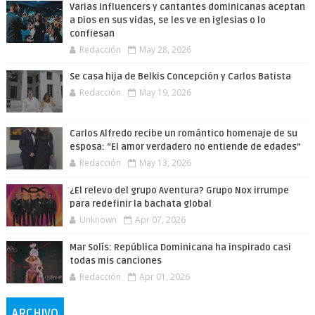
Varias influencers y cantantes dominicanas aceptan
a Dios en sus vidas, se les ve en iglesias o lo
confiesan
Redacción
May 28, 2026
Se casa hija de Belkis Concepción y Carlos Batista
Redacción
May 19, 2026
Carlos Alfredo recibe un romántico homenaje de su
esposa: “El amor verdadero no entiende de edades”
Redacción
May 13, 2026
¿El relevo del grupo Aventura? Grupo Nox irrumpe
para redefinir la bachata global
Unknown
Apr 07, 2026
Mar Solís: República Dominicana ha inspirado casi
todas mis canciones
Redacción
Apr 01, 2026
ARCHIVO