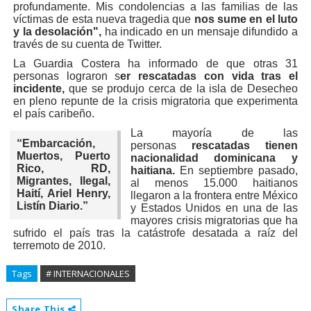
profundamente. Mis condolencias a las familias de las
víctimas de esta nueva tragedia que
nos sume en el luto
y la desolación",
ha indicado en un mensaje difundido a
través de su cuenta de Twitter.
La Guardia Costera ha informado de que otras 31
personas lograron s
er rescatadas con vida tras el
incidente,
que se produjo cerca de la isla de Desecheo
en pleno repunte de la crisis migratoria que experimenta
el país caribeño.
La mayoría de las
“
Embarcación,
personas
rescatadas tienen
Muertos, Puerto
nacionalidad dominicana y
Rico, RD,
haitiana.
En septiembre pasado,
Migrantes, Ilegal,
al menos 15.000 haitianos
Haití, Ariel Henry,
llegaron a la frontera entre México
Listín Diario.
”
y Estados Unidos en una de las
mayores crisis migratorias que ha
sufrido el país tras la catástrofe desatada a raíz del
terremoto de 2010.
Tags
# INTERNACIONALES
Share This