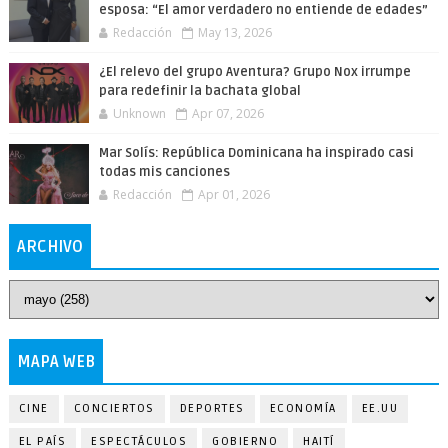
esposa: “El amor verdadero no entiende de edades”
Redacción
May 13, 2026
¿El relevo del grupo Aventura? Grupo Nox irrumpe
para redefinir la bachata global
Unknown
Apr 07, 2026
Mar Solís: República Dominicana ha inspirado casi
todas mis canciones
Redacción
Apr 01, 2026
ARCHIVO
MAPA WEB
CINE
CONCIERTOS
DEPORTES
ECONOMÍA
EE.UU
EL PAÍS
ESPECTÁCULOS
GOBIERNO
HAITÍ