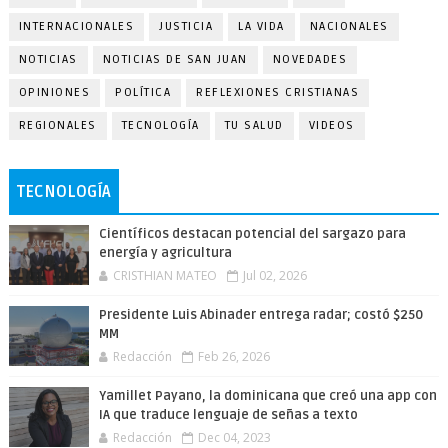
INTERNACIONALES
JUSTICIA
LA VIDA
NACIONALES
NOTICIAS
NOTICIAS DE SAN JUAN
NOVEDADES
OPINIONES
POLÍTICA
REFLEXIONES CRISTIANAS
REGIONALES
TECNOLOGÍA
TU SALUD
VIDEOS
TECNOLOGÍA
Científicos destacan potencial del sargazo para
energía y agricultura
CRISTHIAN MATEO
Jul 02, 2026
Presidente Luis Abinader entrega radar; costó $250
MM
Redacción
Feb 26, 2026
Yamillet Payano, la dominicana que creó una app con
IA que traduce lenguaje de señas a texto
Redacción
Dec 04, 2023