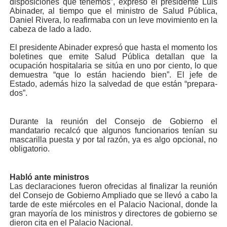
disposiciones que te­nemos”, expresó el pre­sidente Luis
Abinader, al tiempo que el ministro de Salud Pública,
Daniel Ri­vera, lo reafirmaba con un leve movimiento en la
ca­beza de lado a lado.
El presidente Abinader expresó que hasta el mo­mento los
boletines que emite Salud Pública deta­llan que la
ocupación hos­pitalaria se sitúa en uno por ciento, lo que
demues­tra “que lo están hacien­do bien”. El jefe de
Estado, además hizo la salvedad de que están “prepara­
dos”.
Durante la reunión del Consejo de Gobierno el
mandatario recalcó que al­gunos funcionarios tenían su
mascarilla puesta y por tal razón, ya es algo opcio­nal, no
obligatorio.
Habló ante ministros
Las declaraciones fueron ofrecidas al finalizar la re­unión
del Consejo de Go­bierno Ampliado que se lle­vó a cabo la
tarde de este miércoles en el Palacio Na­cional, donde la
gran mayo­ría de los ministros y direc­tores de gobierno se
dieron cita en el Palacio Nacional.