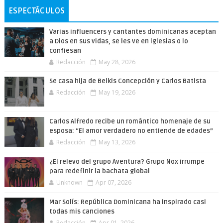
ESPECTÁCULOS
Varias influencers y cantantes dominicanas aceptan
a Dios en sus vidas, se les ve en iglesias o lo
confiesan
Redacción
May 28, 2026
Se casa hija de Belkis Concepción y Carlos Batista
Redacción
May 19, 2026
Carlos Alfredo recibe un romántico homenaje de su
esposa: “El amor verdadero no entiende de edades”
Redacción
May 13, 2026
¿El relevo del grupo Aventura? Grupo Nox irrumpe
para redefinir la bachata global
Unknown
Apr 07, 2026
Mar Solís: República Dominicana ha inspirado casi
todas mis canciones
Redacción
Apr 01, 2026