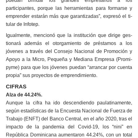
puedan brindar los grandes empresarios a los
participantes, porque las he­rramientas para formarse y
emprender estarán más que garantizadas”, expresó el ti­
tular de Infotep.
Igualmente, mencionó que la institución que dirige ges­
tionará además el otorga­miento de préstamos a los
jóvenes a través del Conse­jo Nacional de Promoción y
Apoyo a la Micro, Pequeña y Mediana Empresa (Promi­
pyme) para que los jóvenes puedan “arrancar por cuen­ta
propia” sus proyectos de emprendimiento.
CIFRAS
Alza de 44.24%.
Aunque la cifra ha ido descendiendo paulati­namente,
según esta­dísticas de la Encues­ta Nacional de Fuerza de
Trabajo (ENFT) del Banco Central, en el año 2020, tras el
im­pacto de la pande­mia del Covid-19, los “nini” en
República Dominicana aumen­taron 44.24%, con un total