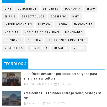
CINE
CONCIERTOS
DEPORTES
ECONOMÍA
EE.UU
EL PAÍS
ESPECTÁCULOS
GOBIERNO
HAITÍ
INTERNACIONALES
JUSTICIA
LA VIDA
NACIONALES
NOTICIAS
NOTICIAS DE SAN JUAN
NOVEDADES
OPINIONES
POLÍTICA
REFLEXIONES CRISTIANAS
REGIONALES
TECNOLOGÍA
TU SALUD
VIDEOS
TECNOLOGÍA
Científicos destacan potencial del sargazo para
energía y agricultura
CRISTHIAN MATEO
Jul 02, 2026
Presidente Luis Abinader entrega radar; costó $250
MM
Redacción
Feb 26, 2026