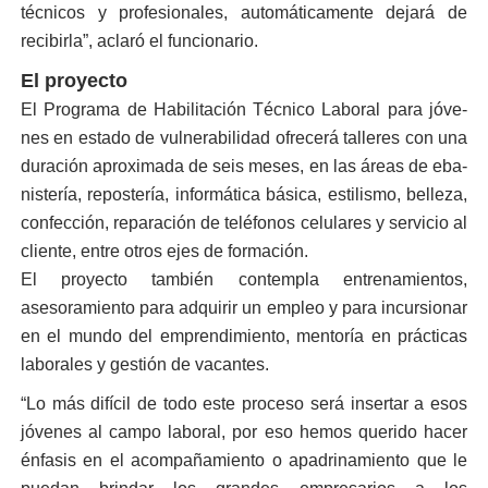
técnicos y profesionales, automáticamente dejará de
recibirla”, aclaró el fun­cionario.
El proyecto
El Programa de Habilitación Técnico Laboral para jóve­
nes en estado de vulnerabili­dad ofrecerá talleres con una
duración aproximada de seis meses, en las áreas de eba­
nistería, repostería, informá­tica básica, estilismo, belleza,
confección, reparación de te­léfonos celulares y servicio al
cliente, entre otros ejes de for­mación.
El proyecto también con­templa entrenamientos,
asesoramiento para adqui­rir un empleo y para incur­sionar
en el mundo del em­prendimiento, mentoría en prácticas
laborales y gestión de vacantes.
“Lo más difícil de todo es­te proceso será insertar a esos
jóvenes al campo labo­ral, por eso hemos querido hacer
énfasis en el acompa­ñamiento o apadrinamien­to que le