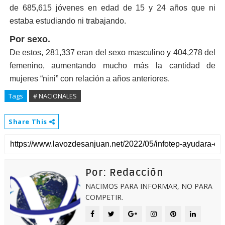
de 685,615 jó­venes en edad de 15 y 24 años que ni
estaba estudiando ni traba­jando.
Por sexo.
De estos, 281,337 eran del sexo mascu­lino y 404,278 del
fe­menino, aumentando mucho más la canti­dad de
mujeres “nini” con relación a años anteriores.
Tags
# NACIONALES
Share This
Por: Redacción
NACIMOS PARA INFORMAR, NO PARA
COMPETIR.