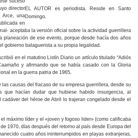
a ese suceso
yo director
EL AUTOR es periodista. Reside en Santo
n Arce, una
Domingo.
publicada en
nal- aceptaba la versión oficial sobre la actividad guerrillera
 la planeación de ese evento, porque desde hacía dos años
el gobierno balaguerista a su propia legalidad.
cribió en el matutino Listín Diario un artículo titulado “Adiós
a Caamaño y afirmando que se había casado con la Gloria
nal en la guerra patria de 1965.
las causas del fracaso de su empresa guerrillera, desde su
as que hacían dudar que hubiese habido insurgencia, al
l cadáver del héroe de Abril lo trajeran congelado desde el
el máximo líder y el «joven y fogoso lider» (como calificaba
 de 1970, días después del retorno al país desde Europa del
manecido cuatro años ininterrumpidos en playas extranjeras,