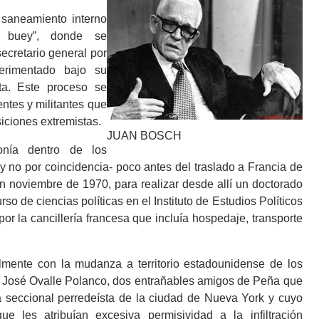
 saneamiento interno
l buey”, donde se
secretario general por
perimentado bajo su
sta. Este proceso se
entes y militantes que
iciones extremistas.
JUAN BOSCH
monía dentro de los
-y no por coincidencia- poco antes del traslado a Francia de
en noviembre de 1970, para realizar desde allí un doctorado
o de ciencias políticas en el Instituto de Estudios Políticos
r la cancillería francesa que incluía hospedaje, transporte
almente con la mudanza a territorio estadounidense de los
 José Ovalle Polanco, dos entrañables amigos de Peña que
a seccional perredeísta de la ciudad de Nueva York y cuyo
e les atribuían excesiva permisividad a la infiltración