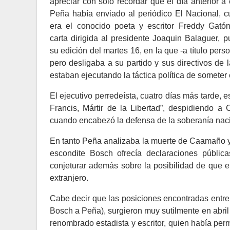
apreciar con sólo recordar que el día anterior 
Peña había enviado al periódico El Nacional, cu
era el conocido poeta y escritor Freddy Gató
carta dirigida al presidente Joaquin Balaguer, 
su edición del martes 16, en la que -a título perso
pero desligaba a su partido y sus directivos de
estaban ejecutando la táctica política de someter 
El ejecutivo perredeísta, cuatro días más tarde, es
Francis, Mártir de la Libertad”, despidiendo 
cuando encabezó la defensa de la soberanía nacio
En tanto Peña analizaba la muerte de Caamaño y 
escondite Bosch ofrecía declaraciones públic
conjeturar además sobre la posibilidad de que e
extranjero.
Cabe decir que las posiciones encontradas entre 
Bosch a Peña), surgieron muy sutilmente en abril
renombrado estadista y escritor, quien había per