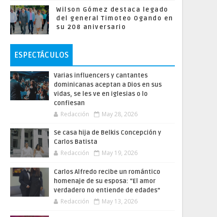
Wilson Gómez destaca legado
del general Timoteo Ogando en
su 208 aniversario
ESPECTÁCULOS
Varias influencers y cantantes
dominicanas aceptan a Dios en sus
vidas, se les ve en iglesias o lo
confiesan
Redacción
May 28, 2026
Se casa hija de Belkis Concepción y
Carlos Batista
Redacción
May 19, 2026
Carlos Alfredo recibe un romántico
homenaje de su esposa: “El amor
verdadero no entiende de edades”
Redacción
May 13, 2026