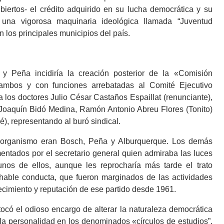
ubiertos- el crédito adquirido en su lucha democrática y su
e una vigorosa maquinaria ideológica llamada “Juventud
los principales municipios del país.
y Peña incidiría la creación posterior de la «Comisión
mbos y con funciones arrebatadas al Comité Ejecutivo
 los doctores Julio César Castaños Espaillat (renunciante),
Joaquín Bidó Medina, Ramón Antonio Abreu Flores (Tonito)
), representando al buró sindical.
vo organismo eran Bosch, Peña y Alburquerque. Los demás
entados por el secretario general quien admiraba las luces
unos de ellos, aunque les reprocharía más tarde el trato
chable conducta, que fueron marginados de las actividades
crecimiento y reputación de ese partido desde 1961.
có el odioso encargo de alterar la naturaleza democrática
a la personalidad en los denominados «círculos de estudios”,