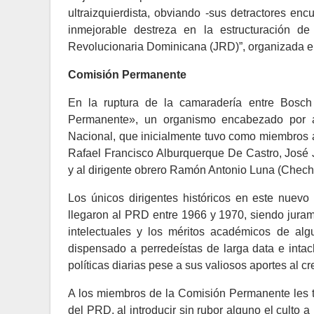
ultraizquierdista, obviando -sus detractores enc
inmejorable destreza en la estructuración d
Revolucionaria Dominicana (JRD)”, organizada en 
Comisión Permanente
En la ruptura de la camaradería entre Bosch 
Permanente», un organismo encabezado por a
Nacional, que inicialmente tuvo como miembros a
Rafael Francisco Alburquerque De Castro, José 
y al dirigente obrero Ramón Antonio Luna (Cheché
Los únicos dirigentes históricos en este nue
llegaron al PRD entre 1966 y 1970, siendo juram
intelectuales y los méritos académicos de alg
dispensado a perredeístas de larga data e inta
políticas diarias pese a sus valiosos aportes al 
A los miembros de la Comisión Permanente les to
del PRD, al introducir sin rubor alguno el culto 