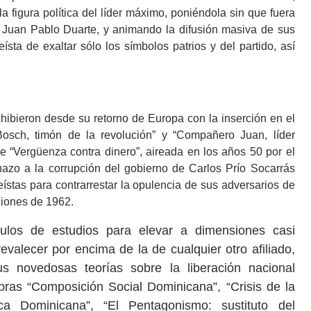
a figura política del líder máximo, poniéndola sin que fuera
a Juan Pablo Duarte, y animando la difusión masiva de sus
eísta de exaltar sólo los símbolos patrios y del partido, así
.
hibieron desde su retorno de Europa con la inserción en el
Bosch, timón de la revolución” y “Compañero Juan, líder
ase “Vergüenza contra dinero”, aireada en los años 50 por el
azo a la corrupción del gobierno de Carlos Prío Socarrás
ístas para contrarrestar la opulencia de sus adversarios de
ciones de 1962.
rculos de estudios para elevar a dimensiones casi
revalecer por encima de la de cualquier otro afiliado,
s novedosas teorías sobre la liberación nacional
bras “Composición Social Dominicana”, “Crisis de la
 Dominicana”, “El Pentagonismo: sustituto del