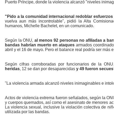
Puerto Príncipe, donde la violencia alcanzó "niveles inimagi
"Pido a la comunidad internacional redoblar esfuerzos
p
vuelva aun más incontrolable", pidió la Alta Comision
humanos, Michelle Bachelet, en un comunicado.
Según la ONU,
al menos 92 personas no afiliadas a ba
bandas habrían muerto en ataques
armados coordinados 
abril y el 16 de mayo. Pero el balance real podría ser más e
Según cifras corroboradas por funcionarios de la ONU,
heridas
, 12 se dan por desaparecidas
y 49 fueron secuest
"La violencia armada alcanzó niveles inimaginables e intoler
Actos de violencia extrema fueron señalados, según la ONU,
y cuerpos quemados, así como el asesinato de menores acusa
La violencia sexual, inclusive la violación colectiva de ni
utilizada por las bandas.