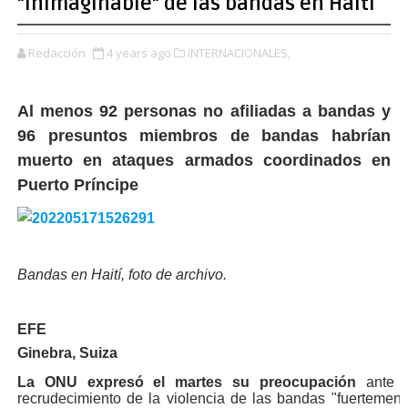
"inimaginable" de las bandas en Haití
Redacción
4 years ago
INTERNACIONALES,
Al menos 92 personas no afiliadas a bandas y
96 presuntos miembros de bandas habrían
muerto en ataques armados coordinados en
Puerto Príncipe
Bandas en Haití, foto de archivo.
EFE
Ginebra, Suiza
La ONU expresó el martes su preocupación
ante l
recrudecimiento de la violencia de las bandas "fuertemente