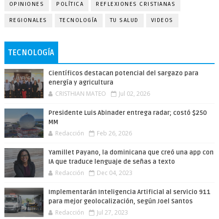
OPINIONES
POLÍTICA
REFLEXIONES CRISTIANAS
REGIONALES
TECNOLOGÍA
TU SALUD
VIDEOS
TECNOLOGÍA
Científicos destacan potencial del sargazo para
energía y agricultura
CRISTHIAN MATEO
Jul 02, 2026
Presidente Luis Abinader entrega radar; costó $250
MM
Redacción
Feb 26, 2026
Yamillet Payano, la dominicana que creó una app con
IA que traduce lenguaje de señas a texto
Redacción
Dec 04, 2023
Implementarán Inteligencia Artificial al servicio 911
para mejor geolocalización, según Joel Santos
Redacción
Jul 27, 2023