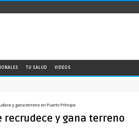
IONALES
TU SALUD
VIDEOS
crudece y gana terreno en Puerto Príncipe
se recrudece y gana terreno