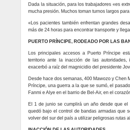
Dada la situación, para los trabajadores «es extr
mucha presión. Muchos toman turnos largos para 
«Los pacientes también enfrentan grandes desaf
más de 24 horas para encontrar transporte y llega
PUERTO PRÍNCIPE, RODEADO POR LAS BA
Los principales accesos a Puerto Príncipe es
territorio ante la inacción de las autoridades
exacerbó a raíz del magnicidio del presidente Jo
Desde hace dos semanas, 400 Mawozo y Chen Mecha
Príncipe, una guerra a la que se sumó, el pasad
Fanmi e Alye en el barrio de Bel-Air, en el coraz
El 1 de junio se cumplirá un año desde que el b
quedó bajo el control de bandas armadas que se d
volver del sur del país a utilizar peligrosas rutas a
INACCIÓN DE LAS AUTORIDADES