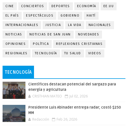
CINE
CONCIERTOS
DEPORTES
ECONOMÍA
EE.UU
EL PAÍS
ESPECTÁCULOS
GOBIERNO
HAITÍ
INTERNACIONALES
JUSTICIA
LA VIDA
NACIONALES
NOTICIAS
NOTICIAS DE SAN JUAN
NOVEDADES
OPINIONES
POLÍTICA
REFLEXIONES CRISTIANAS
REGIONALES
TECNOLOGÍA
TU SALUD
VIDEOS
TECNOLOGÍA
Científicos destacan potencial del sargazo para
energía y agricultura
CRISTHIAN MATEO
Jul 02, 2026
Presidente Luis Abinader entrega radar; costó $250
MM
Redacción
Feb 26, 2026