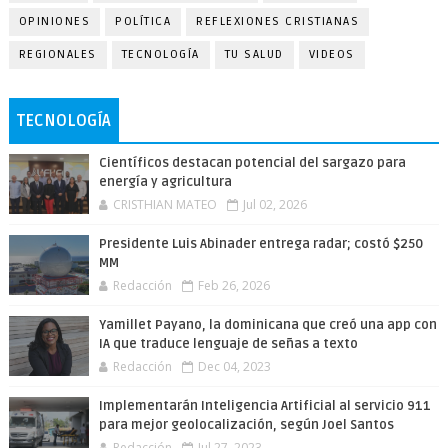
OPINIONES
POLÍTICA
REFLEXIONES CRISTIANAS
REGIONALES
TECNOLOGÍA
TU SALUD
VIDEOS
TECNOLOGÍA
Científicos destacan potencial del sargazo para
energía y agricultura
CRISTHIAN MATEO
Jul 02, 2026
Presidente Luis Abinader entrega radar; costó $250
MM
Redacción
Feb 26, 2026
Yamillet Payano, la dominicana que creó una app con
IA que traduce lenguaje de señas a texto
Redacción
Dec 04, 2023
Implementarán Inteligencia Artificial al servicio 911
para mejor geolocalización, según Joel Santos
Redacción
Jul 27, 2023