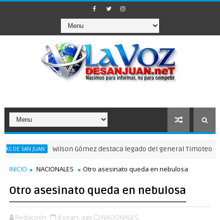
Wilson Gómez destaca legado del general Timoteo Ogando en
AN JUAN
INICIO
NACIONALES
Otro asesinato queda en nebulosa
Otro asesinato queda en nebulosa
Redacción
4 years ago
NACIONALES,