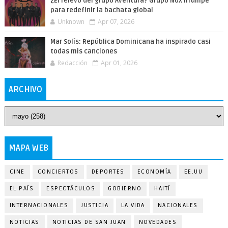
¿El relevo del grupo Aventura? Grupo Nox irrumpe
para redefinir la bachata global
Unknown
Apr 07, 2026
Mar Solís: República Dominicana ha inspirado casi
todas mis canciones
Redacción
Apr 01, 2026
ARCHIVO
MAPA WEB
CINE
CONCIERTOS
DEPORTES
ECONOMÍA
EE.UU
EL PAÍS
ESPECTÁCULOS
GOBIERNO
HAITÍ
INTERNACIONALES
JUSTICIA
LA VIDA
NACIONALES
NOTICIAS
NOTICIAS DE SAN JUAN
NOVEDADES