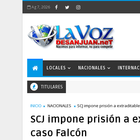
Ag 7, 2026
LOCALES
NACIONALES
INTERNAC
TITULARES
lan Estratégico San Juan 2050 conforma comisiones de trabajo
INICIO
NACIONALES
SCJ impone prisión a extraditable
SCJ impone prisión a e
caso Falcón