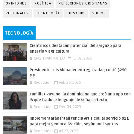
OPINIONES
POLÍTICA
REFLEXIONES CRISTIANAS
REGIONALES
TECNOLOGÍA
TU SALUD
VIDEOS
TECNOLOGÍA
Científicos destacan potencial del sargazo para
energía y agricultura
CRISTHIAN MATEO
Jul 02, 2026
Presidente Luis Abinader entrega radar; costó $250
MM
Redacción
Feb 26, 2026
Yamillet Payano, la dominicana que creó una app con
IA que traduce lenguaje de señas a texto
Redacción
Dec 04, 2023
Implementarán Inteligencia Artificial al servicio 911
para mejor geolocalización, según Joel Santos
Redacción
Jul 27, 2023