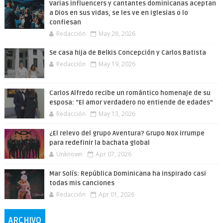
Varias influencers y cantantes dominicanas aceptan
a Dios en sus vidas, se les ve en iglesias o lo
confiesan
Redacción
May 28, 2026
Se casa hija de Belkis Concepción y Carlos Batista
Redacción
May 19, 2026
Carlos Alfredo recibe un romántico homenaje de su
esposa: “El amor verdadero no entiende de edades”
Redacción
May 13, 2026
¿El relevo del grupo Aventura? Grupo Nox irrumpe
para redefinir la bachata global
Unknown
Apr 07, 2026
Mar Solís: República Dominicana ha inspirado casi
todas mis canciones
Redacción
Apr 01, 2026
ARCHIVO