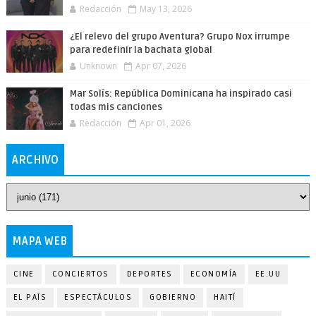
Redacción
May 13, 2026
¿El relevo del grupo Aventura? Grupo Nox irrumpe
para redefinir la bachata global
Unknown
Apr 07, 2026
Mar Solís: República Dominicana ha inspirado casi
todas mis canciones
Redacción
Apr 01, 2026
ARCHIVO
MAPA WEB
CINE
CONCIERTOS
DEPORTES
ECONOMÍA
EE.UU
EL PAÍS
ESPECTÁCULOS
GOBIERNO
HAITÍ