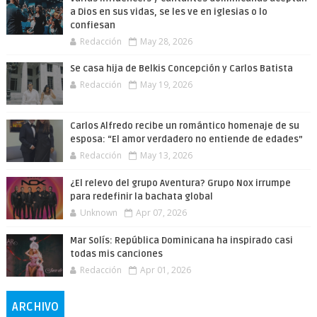
a Dios en sus vidas, se les ve en iglesias o lo
confiesan
Redacción
May 28, 2026
Se casa hija de Belkis Concepción y Carlos Batista
Redacción
May 19, 2026
Carlos Alfredo recibe un romántico homenaje de su
esposa: “El amor verdadero no entiende de edades”
Redacción
May 13, 2026
¿El relevo del grupo Aventura? Grupo Nox irrumpe
para redefinir la bachata global
Unknown
Apr 07, 2026
Mar Solís: República Dominicana ha inspirado casi
todas mis canciones
Redacción
Apr 01, 2026
ARCHIVO