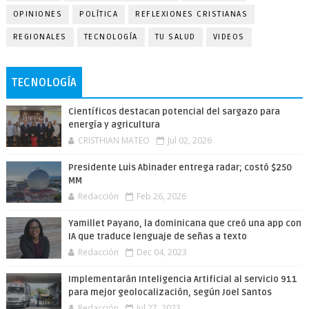
OPINIONES
POLÍTICA
REFLEXIONES CRISTIANAS
REGIONALES
TECNOLOGÍA
TU SALUD
VIDEOS
TECNOLOGÍA
Científicos destacan potencial del sargazo para
energía y agricultura
CRISTHIAN MATEO
Jul 02, 2026
Presidente Luis Abinader entrega radar; costó $250
MM
Redacción
Feb 26, 2026
Yamillet Payano, la dominicana que creó una app con
IA que traduce lenguaje de señas a texto
Redacción
Dec 04, 2023
Implementarán Inteligencia Artificial al servicio 911
para mejor geolocalización, según Joel Santos
Redacción
Jul 27, 2023