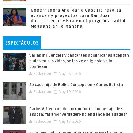
Gobernadora Ana María Castillo resalta
avances y proyectos para San Juan
durante entrevista en el programa radial
Maguana en la Mañana
ESPECTÁCULOS
Varias influencers y cantantes dominicanas aceptan
a Dios en sus vidas, se les ve en iglesias o lo
confiesan
Redacción
May 28, 2026
Se casa hija de Belkis Concepción y Carlos Batista
Redacción
May 19, 2026
Carlos Alfredo recibe un romántico homenaje de su
esposa: “El amor verdadero no entiende de edades”
Redacción
May 13, 2026
¿El relevo del grupo Aventura? Grupo Nox irrumpe