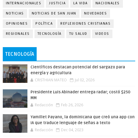
INTERNACIONALES
JUSTICIA
LA VIDA
NACIONALES
NOTICIAS
NOTICIAS DE SAN JUAN
NOVEDADES
OPINIONES
POLÍTICA
REFLEXIONES CRISTIANAS
REGIONALES
TECNOLOGÍA
TU SALUD
VIDEOS
TECNOLOGÍA
Científicos destacan potencial del sargazo para
energía y agricultura
CRISTHIAN MATEO
Jul 02, 2026
Presidente Luis Abinader entrega radar; costó $250
MM
Redacción
Feb 26, 2026
Yamillet Payano, la dominicana que creó una app con
IA que traduce lenguaje de señas a texto
Redacción
Dec 04, 2023