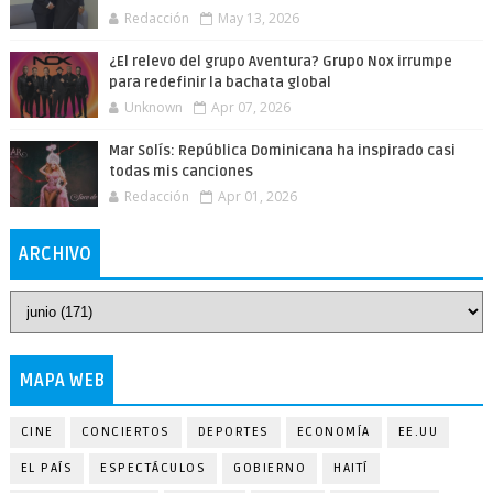
Redacción
May 13, 2026
¿El relevo del grupo Aventura? Grupo Nox irrumpe
para redefinir la bachata global
Unknown
Apr 07, 2026
Mar Solís: República Dominicana ha inspirado casi
todas mis canciones
Redacción
Apr 01, 2026
ARCHIVO
MAPA WEB
CINE
CONCIERTOS
DEPORTES
ECONOMÍA
EE.UU
EL PAÍS
ESPECTÁCULOS
GOBIERNO
HAITÍ