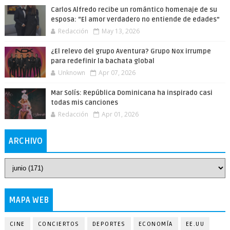
Carlos Alfredo recibe un romántico homenaje de su
esposa: “El amor verdadero no entiende de edades”
Redacción
May 13, 2026
¿El relevo del grupo Aventura? Grupo Nox irrumpe
para redefinir la bachata global
Unknown
Apr 07, 2026
Mar Solís: República Dominicana ha inspirado casi
todas mis canciones
Redacción
Apr 01, 2026
ARCHIVO
MAPA WEB
CINE
CONCIERTOS
DEPORTES
ECONOMÍA
EE.UU