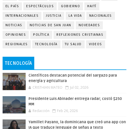
EL PAÍS
ESPECTÁCULOS
GOBIERNO
HAITÍ
INTERNACIONALES
JUSTICIA
LA VIDA
NACIONALES
NOTICIAS
NOTICIAS DE SAN JUAN
NOVEDADES
OPINIONES
POLÍTICA
REFLEXIONES CRISTIANAS
REGIONALES
TECNOLOGÍA
TU SALUD
VIDEOS
TECNOLOGÍA
Científicos destacan potencial del sargazo para
energía y agricultura
CRISTHIAN MATEO
Jul 02, 2026
Presidente Luis Abinader entrega radar; costó $250
MM
Redacción
Feb 26, 2026
Yamillet Payano, la dominicana que creó una app con
IA que traduce lenguaje de señas a texto