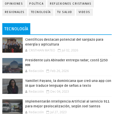
OPINIONES
POLÍTICA
REFLEXIONES CRISTIANAS
REGIONALES
TECNOLOGÍA
TU SALUD
VIDEOS
TECNOLOGÍA
Científicos destacan potencial del sargazo para
energía y agricultura
CRISTHIAN MATEO
Jul 02, 2026
Presidente Luis Abinader entrega radar; costó $250
MM
Redacción
Feb 26, 2026
Yamillet Payano, la dominicana que creó una app con
IA que traduce lenguaje de señas a texto
Redacción
Dec 04, 2023
Implementarán Inteligencia Artificial al servicio 911
para mejor geolocalización, según Joel Santos
Redacción
Jul 27, 2023