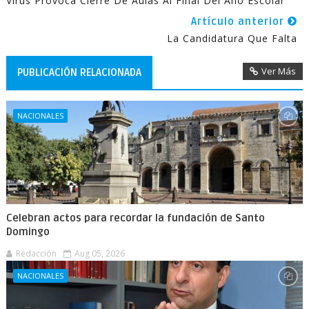
Virus Provoca Cierre De Aulas Al Final Del Año Escolar
Artículo anterior
La Candidatura Que Falta
Ver Más
PUBLICACIÓN RELACIONADA
NACIONALES
Celebran actos para recordar la fundación de Santo
Domingo
Redacción
Aug 05, 2026
NACIONALES