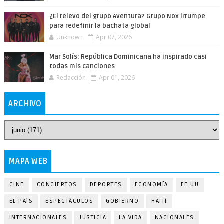
¿El relevo del grupo Aventura? Grupo Nox irrumpe
para redefinir la bachata global
Unknown
Apr 07, 2026
Mar Solís: República Dominicana ha inspirado casi
todas mis canciones
Redacción
Apr 01, 2026
ARCHIVO
MAPA WEB
CINE
CONCIERTOS
DEPORTES
ECONOMÍA
EE.UU
EL PAÍS
ESPECTÁCULOS
GOBIERNO
HAITÍ
INTERNACIONALES
JUSTICIA
LA VIDA
NACIONALES