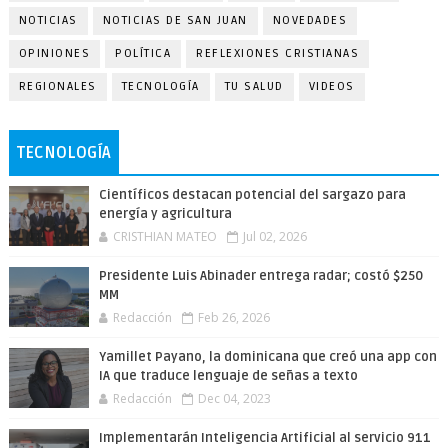
NOTICIAS
NOTICIAS DE SAN JUAN
NOVEDADES
OPINIONES
POLÍTICA
REFLEXIONES CRISTIANAS
REGIONALES
TECNOLOGÍA
TU SALUD
VIDEOS
TECNOLOGÍA
Científicos destacan potencial del sargazo para
energía y agricultura
CRISTHIAN MATEO
Jul 02, 2026
Presidente Luis Abinader entrega radar; costó $250
MM
Redacción
Feb 26, 2026
Yamillet Payano, la dominicana que creó una app con
IA que traduce lenguaje de señas a texto
Redacción
Dec 04, 2023
Implementarán Inteligencia Artificial al servicio 911