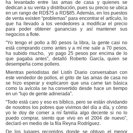
ha levantado entre las amas de casa y quienes se
dedican a su venta y distribución, pues su precio se ubica
en un rango de RD$75 a RD$85. Además, en los puestos
de venta existen “problemas” para encontrar el artículo, lo
que ha llevado a los vendedores a modificar el precio
para poder obtener ganancias y así mantener sus
negocios a flote.
“Yo tengo el pollo a 80 pesos la libra, la gente casi no
está comprando como antes y a mí me sale a 70 pesos,
ha subido mucho, yo pago 25 pesos por encima de lo
que pagaba antes”, detalló Roberto García, quien se
desempeña como pollero.
Mientras periodistas del Listín Diario conversaban con
este vendedor de pollos, el grito de las amas de casa no
se hizo esperar y explicaron que una carne tan básica
como la avícola se ha convertido desde hace un tiempo
en un “lujo de gente adinerada”.
“Todo está caro y eso es bíblico, pero se están olvidando
de nosotros los pobres que vivimos del día a día, y cómo
yo le doy de comer a mí familia algo decente si no lo
puedo comprar, siento que vivo en el 2004 de nuevo”,
declaró en medio de la fila Reyna Rodríguez.
De los lugares recorridos donde se obtuvo el menor