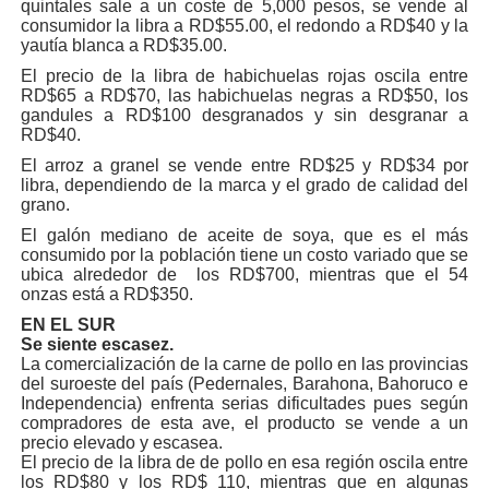
quintales sale a un coste de 5,000 pesos, se vende al
consumidor la libra a RD$55.00, el redondo a RD$40 y la
yautía blanca a RD$35.00.
El precio de la libra de habichuelas rojas oscila entre
RD$65 a RD$70, las habichuelas negras a RD$50, los
gandules a RD$100 desgranados y sin desgranar a
RD$40.
El arroz a granel se vende entre RD$25 y RD$34 por
libra, dependiendo de la marca y el grado de calidad del
grano.
El galón mediano de aceite de soya, que es el más
consumido por la población tiene un costo variado que se
ubica alrededor de los RD$700, mientras que el 54
onzas está a RD$350.
EN EL SUR
Se siente escasez.
La comercialización de la carne de pollo en las provincias
del suroeste del país (Pedernales, Barahona, Bahoruco e
Independencia) enfrenta serias dificultades pues según
compradores de esta ave, el producto se vende a un
precio elevado y escasea.
El precio de la libra de de pollo en esa región oscila entre
los RD$80 y los RD$ 110, mientras que en algunas