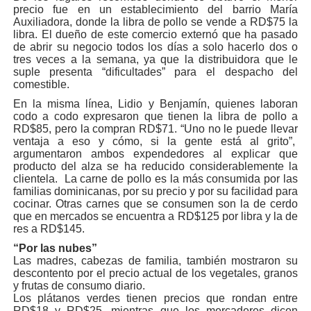
precio fue en un establecimiento del barrio María
Auxiliadora, donde la libra de pollo se vende a RD$75 la
libra. El dueño de este comercio externó que ha pasado
de abrir su negocio todos los días a solo hacerlo dos o
tres veces a la semana, ya que la distribuidora que le
suple presenta “dificultades” para el despacho del
comestible.
En la misma línea, Lidio y Benjamín, quienes laboran
codo a codo expresaron que tienen la libra de pollo a
RD$85, pero la compran RD$71. “Uno no le puede llevar
ventaja a eso y cómo, si la gente está al grito”,
argumentaron ambos expendedores al explicar que
producto del alza se ha reducido considerablemente la
clientela. La carne de pollo es la más consumida por las
familias dominicanas, por su precio y por su facilidad para
cocinar. Otras carnes que se consumen son la de cerdo
que en mercados se encuentra a RD$125 por libra y la de
res a RD$145.
“Por las nubes”
Las madres, cabezas de familia, también mostraron su
descontento por el precio actual de los vegetales, granos
y frutas de consumo diario.
Los plátanos verdes tienen precios que rondan entre
RD$18 y RD$25, mientras que los mercaderes dicen