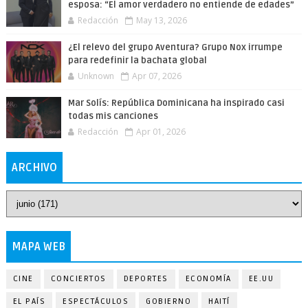
esposa: “El amor verdadero no entiende de edades”
Redacción
May 13, 2026
¿El relevo del grupo Aventura? Grupo Nox irrumpe
para redefinir la bachata global
Unknown
Apr 07, 2026
Mar Solís: República Dominicana ha inspirado casi
todas mis canciones
Redacción
Apr 01, 2026
ARCHIVO
MAPA WEB
CINE
CONCIERTOS
DEPORTES
ECONOMÍA
EE.UU
EL PAÍS
ESPECTÁCULOS
GOBIERNO
HAITÍ