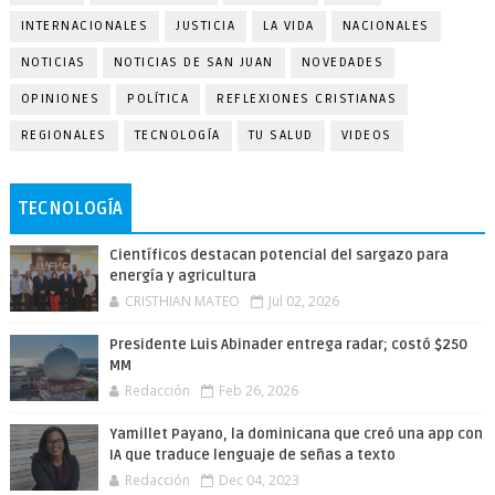
INTERNACIONALES
JUSTICIA
LA VIDA
NACIONALES
NOTICIAS
NOTICIAS DE SAN JUAN
NOVEDADES
OPINIONES
POLÍTICA
REFLEXIONES CRISTIANAS
REGIONALES
TECNOLOGÍA
TU SALUD
VIDEOS
TECNOLOGÍA
Científicos destacan potencial del sargazo para
energía y agricultura
CRISTHIAN MATEO
Jul 02, 2026
Presidente Luis Abinader entrega radar; costó $250
MM
Redacción
Feb 26, 2026
Yamillet Payano, la dominicana que creó una app con
IA que traduce lenguaje de señas a texto
Redacción
Dec 04, 2023