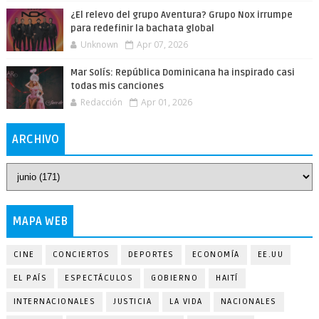
¿El relevo del grupo Aventura? Grupo Nox irrumpe
para redefinir la bachata global
Unknown
Apr 07, 2026
Mar Solís: República Dominicana ha inspirado casi
todas mis canciones
Redacción
Apr 01, 2026
ARCHIVO
MAPA WEB
CINE
CONCIERTOS
DEPORTES
ECONOMÍA
EE.UU
EL PAÍS
ESPECTÁCULOS
GOBIERNO
HAITÍ
INTERNACIONALES
JUSTICIA
LA VIDA
NACIONALES