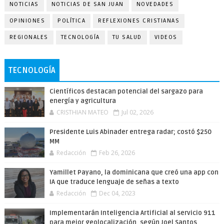
NOTICIAS
NOTICIAS DE SAN JUAN
NOVEDADES
OPINIONES
POLÍTICA
REFLEXIONES CRISTIANAS
REGIONALES
TECNOLOGÍA
TU SALUD
VIDEOS
TECNOLOGÍA
Científicos destacan potencial del sargazo para
energía y agricultura
CRISTHIAN MATEO
Jul 02, 2026
Presidente Luis Abinader entrega radar; costó $250
MM
Redacción
Feb 26, 2026
Yamillet Payano, la dominicana que creó una app con
IA que traduce lenguaje de señas a texto
Redacción
Dec 04, 2023
Implementarán Inteligencia Artificial al servicio 911
para mejor geolocalización, según Joel Santos