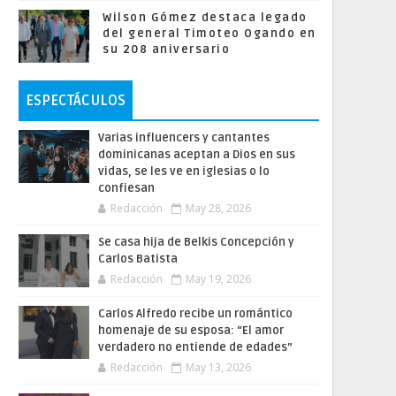
Wilson Gómez destaca legado
del general Timoteo Ogando en
su 208 aniversario
ESPECTÁCULOS
Varias influencers y cantantes
dominicanas aceptan a Dios en sus
vidas, se les ve en iglesias o lo
confiesan
Redacción
May 28, 2026
Se casa hija de Belkis Concepción y
Carlos Batista
Redacción
May 19, 2026
Carlos Alfredo recibe un romántico
homenaje de su esposa: “El amor
verdadero no entiende de edades”
Redacción
May 13, 2026