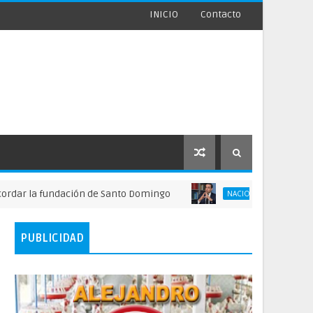
INICIO
Contacto
a fundación de Santo Domingo
FINJUS alerta s
NACIONALES
PUBLICIDAD