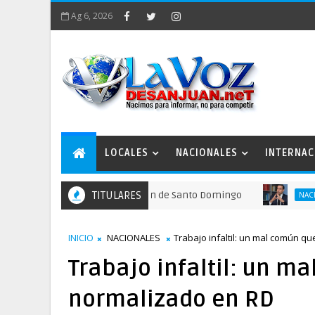
Ag 6, 2026
LOCALES
NACIONALES
INTERNAC
 recordar la fundación de Santo Domingo
TITULARES
FINJ
NACIONALES
INICIO
NACIONALES
Trabajo infaltil: un mal común q
Trabajo infaltil: un m
normalizado en RD