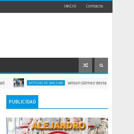
INICIO
Contacto
Wilson Gómez destaca legado del general Timo
NOTICIAS DE SAN JUAN
PUBLICIDAD