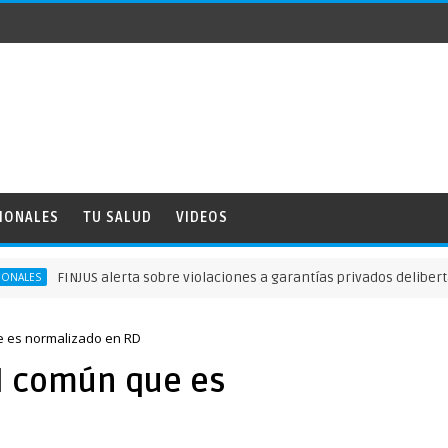
IONALES
TU SALUD
VIDEOS
US alerta sobre violaciones a garantías privados delibertad
ue es normalizado en RD
al común que es