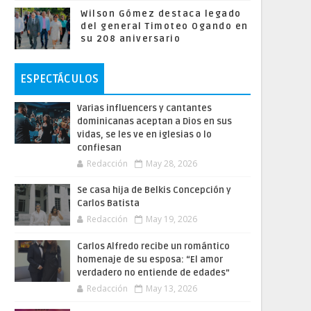
Wilson Gómez destaca legado
del general Timoteo Ogando en
su 208 aniversario
ESPECTÁCULOS
Varias influencers y cantantes
dominicanas aceptan a Dios en sus
vidas, se les ve en iglesias o lo
confiesan
Redacción
May 28, 2026
Se casa hija de Belkis Concepción y
Carlos Batista
Redacción
May 19, 2026
Carlos Alfredo recibe un romántico
homenaje de su esposa: “El amor
verdadero no entiende de edades”
Redacción
May 13, 2026