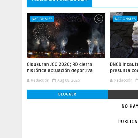
NACIONALES
NACIONALES
Clausuran JCC 2026; RD cierra
DNCD incaut
histórica actuación deportiva
presunta co
Redacción
Aug 08, 2026
Redacción
BLOGGER
NO HA
PUBLIC