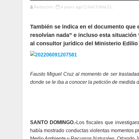
Redacción
4 years ago
NACIONALES,
También se indica en el documento que e
resolvían nada” e incluso esta situaci
al consultor jurídico del Ministerio Edil
Fausto Miguel Cruz al momento de ser trasladado
donde se le iba a conocer la petición de medi
SANTO DOMINGO.-
Los fiscales que investiga
había mostrado conductas violentas momentos prev
Medio Ambiente y Recursos Naturales, Orlando J